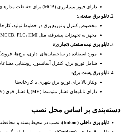
دارای فیوز مینیاتوری (MCB) برای حفاظت مدارهای روشنایی و پریز
تابلو برق صنعتی:
مخصوص کنترل و توزیع برق در خطوط تولید، کارخانه‌ه
مجهز به تجهیزات پیشرفته مثل MCCB، PLC، HMI، رله و شینه
تابلو برق نیمه‌صنعتی (تجاری):
مورد استفاده در ساختمان‌های اداری، برج‌ها، فروشگا
شامل توزیع برق، کنترل آسانسور، روشنایی مشاعا
تابلو برق پست برق:
ولتاژ بالا برای توزیع برق شهری یا کارخانه‌ها
دارای تابلوهای فشار متوسط (MV) یا فشار قوی (HV)
دسته‌بندی بر اساس محل نصب
تابلو برق داخلی (Indoor):
نصب در محیط بسته و محافظت‌شده با IP
تابلو برق خارجی (Outdoor):
مقاوم در برابر باران، گرد و غبار با IP بالا (ما